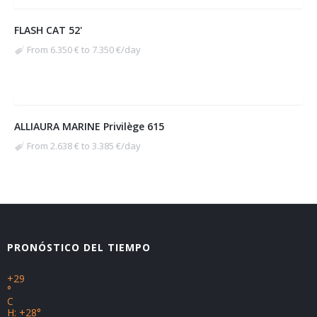
FLASH CAT 52'
From 6.350 € to 7.350 €/day
ALLIAURA MARINE Privilège 615
From 2.638 € to 3.385 €/day
PRONÓSTICO DEL TIEMPO
+
29
°
C
H:
+
28°