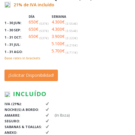
21% de IVA incluído
DÍA
SEMANA
650€
4.300€
1 - 30 JUN:
(537€)
(3.554€)
650€
4.300€
1 - 30 SEP:
(537€)
(3.554€)
650€
3.900€
1 - 31 OCT:
(537€)
(3.223€)
5.100€
1 - 31 JUL:
(4.215€)
5.700€
1 - 31 AGO:
(4.711€)
Base rates in brackets
¡Solicitar Disponibilidad!
INCLUÍDO
IVA (21%):
NOCHE(S) A BORDO:
(In Ibiza)
AMARRE:
SEGURO:
SABANAS & TOALLAS:
ANEXO: