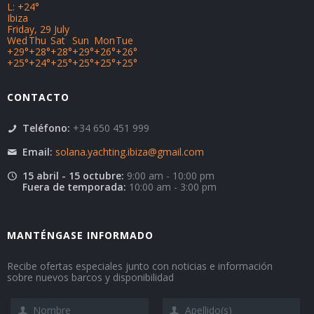
L:
+
24°
Ibiza
Friday, 29 July
Wed
Thu
Sat
Sun
Mon
Tue
+
29°
+
28°
+
28°
+
29°
+
26°
+
26°
+
25°
+
24°
+
25°
+
25°
+
25°
+
25°
CONTACTO
Teléfono:
+34 650 451 999
Email:
solana.yachting.ibiza@gmail.com
15 abril - 15 octubre:
9:00 am - 10:00 pm
Fuera de temporada:
10:00 am - 3:00 pm
MANTÉNGASE INFORMADO
Recibe ofertas especiales junto con noticias e información
sobre nuevos barcos y disponibilidad