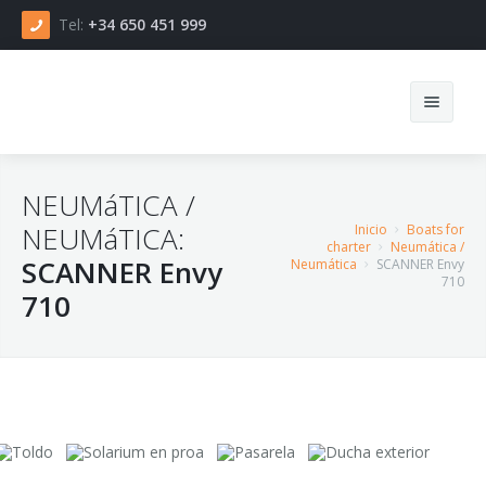
Tel:
+34 650 451 999
NEUMáTICA /
Inicio
English
NEUMáTICA:
Inicio
Boats for
charter
Neumática /
SCANNER Envy
Neumática
SCANNER Envy
Contacto
Español
Inicio
710
710
Categorías
Français
Ventas
Jet-ski
Agencia
Neumática
Blog
Lancha
Sobre Solana