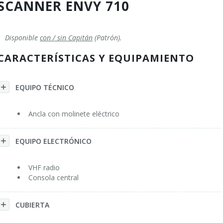
SCANNER ENVY 710
Flybridge
Condiciones
General
Disponible
con / sin Capitán
(Patrón).
Trawler
Servicios
CARACTERÍSTICAS Y EQUIPAMIENTO
Velero Monocasco
Agradecimientos
Velero Catamarán
Preguntas Más Frecuentas
EQUIPO TÉCNICO
Yate > 60'
Contacto
Ancla con molinete eléctrico
EQUIPO ELECTRÓNICO
VHF radio
Consola central
CUBIERTA